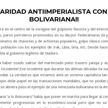
IDARIDAD ANTIIMPERIALISTA CO
BOLIVARIANA!!
a en el centro de la vorágine del golpismo fascista y del interv
es, paros petroleros promovidos en su día por Fedecámaras (la 
sinatos de chavistas y de activistas populares, golpe clásico c
la población con los ejemplos de Irak, Libia, Siria, etc. Desde ha
palda al gobierno legítimo de Maduro.
 haber osado salirse del martirizado patio trasero yanqui y 
de Occidente! Ese occidente que durante las últimas décadas ha sum
Mundial. La verdad es que estamos ante un sistema capitalista t
io dólar-papel en las transacciones mundiales, que no podían 
se abriera paso el ejemplo de una Venezuela bolivariana en la Amé
aria “a lo Bolsonaro” había que poner en marcha para llegar al cor
amente progresistas en lo económico-social pero que no se 