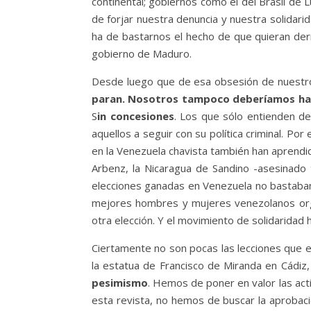
continental; gobiernos como el del Brasil de L
de forjar nuestra denuncia y nuestra solidari
ha de bastarnos el hecho de que quieran der
gobierno de Maduro.
Desde luego que de esa obsesión de nuestr
paran. Nosotros tampoco deberíamos ha
S
in concesiones
. Los que sólo entienden d
aquellos a seguir con su política criminal. P
en la Venezuela chavista también han aprendid
Arbenz, la Nicaragua de Sandino -asesinado t
elecciones ganadas en Venezuela no bastaban
mejores hombres y mujeres venezolanos organ
otra elección. Y el movimiento de solidaridad 
Ciertamente no son pocas las lecciones que 
la estatua de Francisco de Miranda en Cádiz
pesimismo
. Hemos de poner en valor las a
esta revista, no hemos de buscar la aprobac