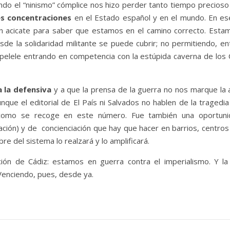
ando el “ninismo” cómplice nos hizo perder tanto tiempo precioso 
s concentraciones
en el Estado español y en el mundo. En ese 
 acicate para saber que estamos en el camino correcto. Esta
sde la solidaridad militante se puede cubrir; no permitiendo, e
r pelele entrando en competencia con la estúpida caverna de los
a la defensiva
y a que la prensa de la guerra no nos marque la
nque el editorial de El País ni Salvados no hablen de la traged
l como se recoge en este número. Fue también una oportunida
ción) y de concienciación que hay que hacer en barrios, centros
e del sistema lo realzará y lo amplificará.
ción de Cádiz: estamos en guerra contra el imperialismo. Y l
Venciendo, pues, desde ya.