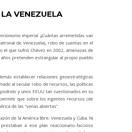
N LA VENEZUELA
encionismo imperial. ¡¡Cuántas arremetidas van
patronal de Venezuela), robo de cuentas en el
omo el que sufrió Chávez en 2002, amenazas de
ce años pretenden estrangular al propio pueblo
además establecer relaciones geoestratégicas
ado al secular robo de recursos, las políticas
an podrido y unos EEUU tan cuestionados en su
permitir que sobre los ingentes recursos (de
rica de las “venas abiertas”.
azón de la América libre: Venezuela y Cuba. Ni
prestaban a ese plan reaccionario-faccioso