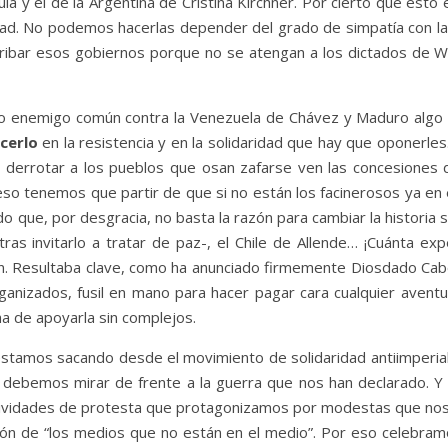
ula y el de la Argentina de Cristina Kirchner. Por cierto que est
dad. No podemos hacerlas depender del grado de simpatía con las p
ribar esos gobiernos porque no se atengan a los dictados de Wa
o enemigo común contra la Venezuela de Chávez y Maduro algo
cerlo
en la resistencia y en la solidaridad que hay que oponerles.
e derrotar a los pueblos que osan zafarse ven las concesiones
or eso tenemos que partir de que si no están los facinerosos ya en
o que, por desgracia, no basta la razón para cambiar la historia s
ras invitarlo a tratar de paz-, el Chile de Allende… ¡Cuánta exp
. Resultaba clave, como ha anunciado firmemente Diosdado Cabel
izados, fusil en mano para hacer pagar cara cualquier aventur
ha de apoyarla sin complejos.
estamos sacando desde el movimiento de solidaridad antiimperial
, debemos mirar de frente a la guerra que nos han declarado. 
ctividades de protesta que protagonizamos por modestas que no
ión de “los medios que no están en el medio”. Por eso celebram