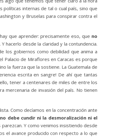
o es algo que tenemos que tener claro a la hora
olíticas internas de tal o cual país, sino que
shington y Bruselas para conspirar contra el
 hay que aprender: precisamente eso, que
no
 Y hacerlo desde la claridad y la contundencia.
 de los gobiernos como debilidad que anima a
 el Palacio de Miraflores en Caracas es porque
ino la fuerza que la sostiene. La Guatemala de
eriencia escrita en sangre! De ahí que tantas
lo, tener a centenares de miles de entre los
a mercenaria de invasión del país. No tienen
ista. Como decíamos en la concentración ante
Y
no debe cundir ni la desmoralización ni el
s parezcan. Y como venimos insistiendo desde
os el avance producido con respecto a lo que