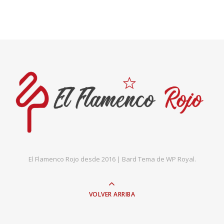
El Flamenco Rojo desde 2016 |
Bard Tema de
WP Royal
.
VOLVER ARRIBA