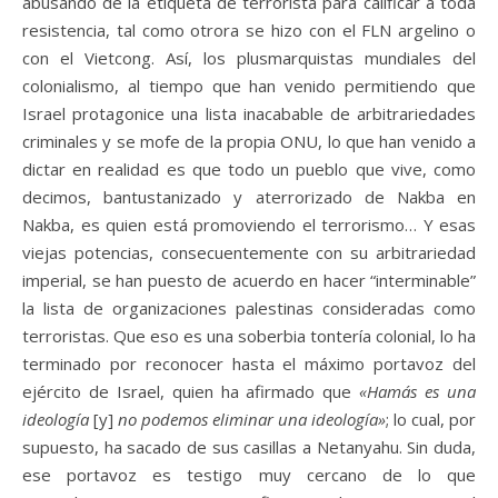
abusando de la etiqueta de terrorista para calificar a toda
resistencia, tal como otrora se hizo con el FLN argelino o
con el Vietcong. Así, los plusmarquistas mundiales del
colonialismo, al tiempo que han venido permitiendo que
Israel protagonice una lista inacabable de arbitrariedades
criminales y se mofe de la propia ONU, lo que han venido a
dictar en realidad es que todo un pueblo que vive, como
decimos, bantustanizado y aterrorizado de Nakba en
Nakba, es quien está promoviendo el terrorismo… Y esas
viejas potencias, consecuentemente con su arbitrariedad
imperial, se han puesto de acuerdo en hacer “interminable”
la lista de organizaciones palestinas consideradas como
terroristas. Que eso es una soberbia tontería colonial, lo ha
terminado por reconocer hasta el máximo portavoz del
ejército de Israel, quien ha afirmado que
«Hamás es una
ideología
[y]
no podemos eliminar una ideología»
; lo cual, por
supuesto, ha sacado de sus casillas a Netanyahu. Sin duda,
ese portavoz es testigo muy cercano de lo que