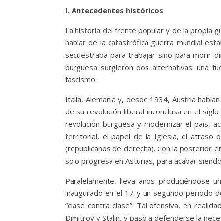
I. Antecedentes históricos
La historia del frente popular y de la propia
hablar de la catastrófica guerra mundial est
secuestraba para trabajar sino para morir di
burguesa surgieron dos alternativas: una fu
fascismo.
Italia, Alemania y, desde 1934, Austria había
de su revolución liberal inconclusa en el sig
revolución burguesa y modernizar el país, ac
territorial, el papel de la Iglesia, el atras
(republicanos de derecha). Con la posterior e
solo progresa en Asturias, para acabar siendo
Paralelamente, lleva años produciéndose un 
inaugurado en el 17 y un segundo periodo de
“clase contra clase”. Tal ofensiva, en realid
Dimitrov y Stalin, y pasó a defenderse la nece