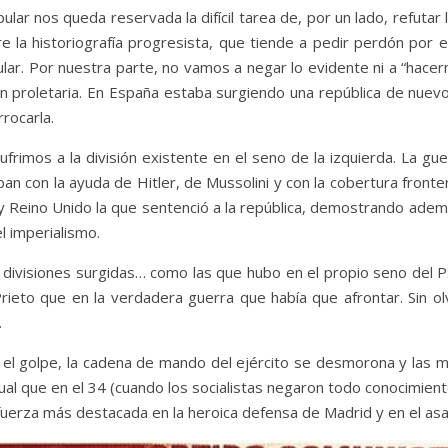
pular nos queda reservada la difícil tarea de, por un lado, refutar 
e la historiografía progresista, que tiende a pedir perdón por
ular. Por nuestra parte, no vamos a negar lo evidente ni a “hacer
n proletaria. En España estaba surgiendo una república de nuevo t
rocarla.
frimos a la división existente en el seno de la izquierda. La g
an con la ayuda de Hitler, de Mussolini y con la cobertura fronter
a y Reino Unido la que sentenció a la república, demostrando ademá
el imperialismo.
as divisiones surgidas… como las que hubo en el propio seno del
Prieto que en la verdadera guerra que había que afrontar. Sin ol
.
 el golpe, la cadena de mando del ejército se desmorona y las mili
gual que en el 34 (cuando los socialistas negaron todo conocimient
 fuerza más destacada en la heroica defensa de Madrid y en el asal