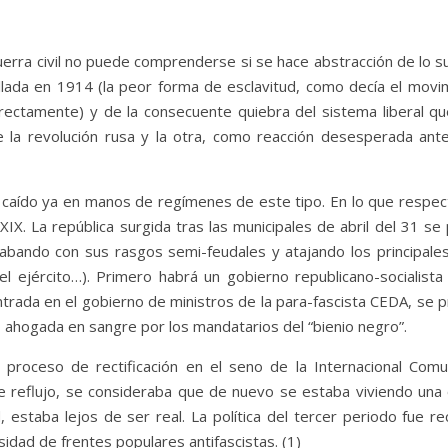
 guerra civil no puede comprenderse si se hace abstracción de lo 
allada en 1914 (la peor forma de esclavitud, como decía el movi
rectamente) y de la consecuente quiebra del sistema liberal que
e la revolución rusa y la otra, como reacción desesperada ant
n caído ya en manos de regímenes de este tipo. En lo que respec
lo XIX. La república surgida tras las municipales de abril del 31 
abando con sus rasgos semi-feudales y atajando los principales p
o del ejército…). Primero habrá un gobierno republicano-sociali
ntrada en el gobierno de ministros de la para-fascista CEDA, se 
 ahogada en sangre por los mandatarios del “bienio negro”.
proceso de rectificación en el seno de la Internacional Comu
 reflujo, se consideraba que de nuevo se estaba viviendo una 
ad, estaba lejos de ser real. La política del tercer periodo fue 
sidad de frentes populares antifascistas. (1)