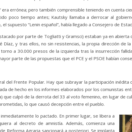
e” era errónea; pero también comprensible teniendo en cuenta cier
ido poco tiempo antes; Kautsky llamaba a derrocar al gobiern
, el supuesto “Lenin español”, había llegado a Consejero de Esta
stacado por parte de Togliatti y Gramsci) estaban ya en abierta d
é Díaz, y tras ellos, no sin resistencias, la propia dirección de 
torno a 30.000 presos de la izquierda tras la insurrección fallid
mayor parte de las propuestas que el PCE y el PSOE habían cons
ral del Frente Popular. Hay que subrayar la participación inédita
cada de hecho en los informes elaborados por los comunistas ent
que culpó de la derrota del 33 al voto femenino, en lugar de culp
prometidas, lo que causó decepción entre el pueblo.
 inmediatamente lo pactado. En primer lugar, se libera a
quiera al decreto de amnistía. Además, comienza una
 de Reforma Agraria sancionará a posteriori. Se implanta