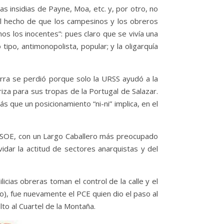
las insidias de Payne, Moa, etc. y, por otro, no
 el hecho de que los campesinos y los obreros
nos los inocentes”: pues claro que se vivía una
ipo, antimonopolista, popular; y la oligarquía
uerra se perdió porque solo la URSS ayudó a la
iza para sus tropas de la Portugal de Salazar.
s que un posicionamiento “ni-ni” implica, en el
 PSOE, con un Largo Caballero más preocupado
vidar la actitud de sectores anarquistas y del
cias obreras toman el control de la calle y el
o), fue nuevamente el PCE quien dio el paso al
to al Cuartel de la Montaña.