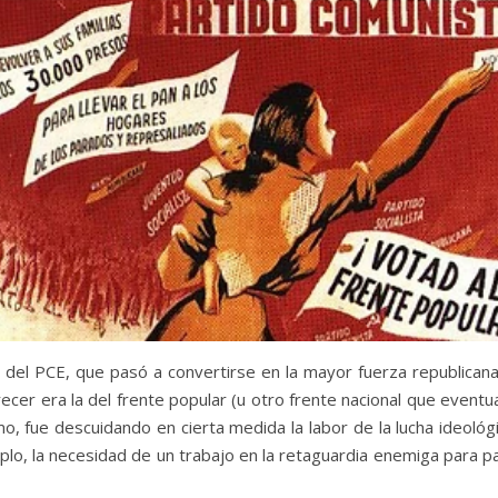
el PCE, que pasó a convertirse en la mayor fuerza republicana
recer era la del frente popular (u otro frente nacional que even
o, fue descuidando en cierta medida la labor de la lucha ideológi
plo, la necesidad de un trabajo en la retaguardia enemiga para p