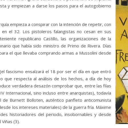
sista y empiezan a darse los pasos para el autogobierno
rquía empieza a conspirar con la intención de repetir, con
o en el 32. Los pistoleros falangistas no cesan en sus
eniente republicano Castillo, las organizaciones de la
cionario que había sido ministro de Primo de Rivera. Días
 para el que llevaba comprando armas a Mussolini desde
(el fascismo ensalzará el 18 por ser el día en que entró
lo que respecta al análisis de los hechos, a día de hoy
Produce verdadera desazón comprobar que, entre las filas
IV Internacional, sino incluso entre anarquistas), todavía
 de Burnett Bolloten, auténtico panfleto anticomunista
esde los intereses materiales) de la guerra fría. Máxime
ndes historiadores del periodo, insobornables y desde
Viñas (3).