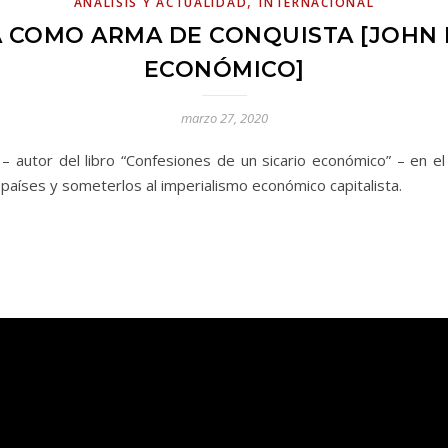
,
ANÁLISIS Y ACTUALIDAD
INTERNACIONAL
A COMO ARMA DE CONQUISTA [JOHN P
ECONÓMICO]
marzo 27, 2020
 – autor del libro “Confesiones de un sicario económico” – en
 países y someterlos al imperialismo económico capitalista.