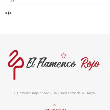
31
« Jul
El Flamenco Rojo desde 2016 |
Bard Tema de
WP Royal
.