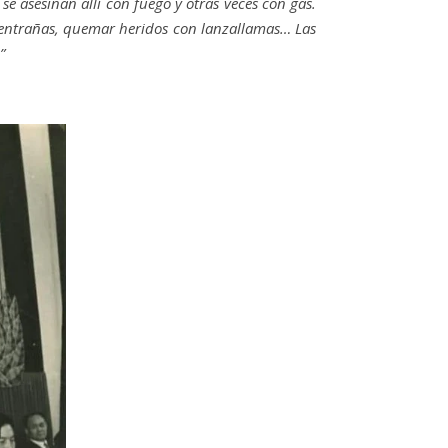
e asesinan allí con fuego y otras veces con gas.
s entrañas, quemar heridos con lanzallamas… Las
”