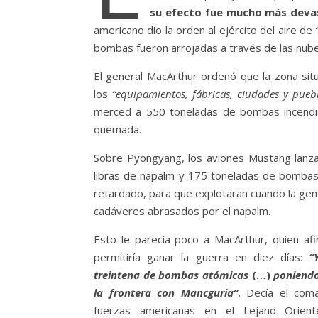
su efecto fue mucho más deva
americano dio la orden al ejército del aire de
bombas fueron arrojadas a través de las nubes
El general MacArthur ordenó que la zona situ
los
“equipamientos, fábricas, ciudades y puebl
merced a 550 toneladas de bombas incendiar
quemada.
Sobre Pyongyang, los aviones Mustang lan
libras de napalm y 175 toneladas de bombas
retardado, para que explotaran cuando la gen
cadáveres abrasados por el napalm.
Esto le parecía poco a MacArthur, quien af
permitiría ganar la guerra en diez días:
“
treintena de bombas atómicas
(…)
poniendo 
la frontera con Mancguria”
. Decía el com
fuerzas americanas en el Lejano Orien