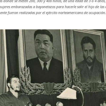
vas donde se meten 200, 300 y 400 niños, de una edad de 3 o 4 años, s
mujeres embarazadas a bayonetazos para hacerle salir el hijo de la
te fueron realizadas por el ejército norteamericano de ocupación.