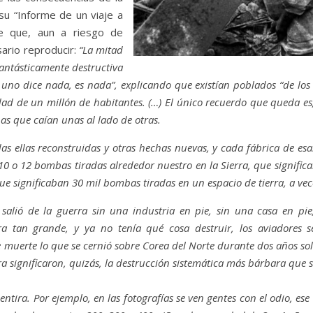
su “Informe de un viaje a
nte que, aun a riesgo de
rio reproducir:
“La mitad
antásticamente destructiva
no dice nada, es nada”, explicando que existían poblados “de lo
d de un millón de habitantes. (…) El único recuerdo que queda es, 
bas que caían unas al lado de otras.
as ellas reconstruidas y otras hechas nuevas, y cada fábrica de es
0 o 12 bombas tiradas alrededor nuestro en la Sierra, que signific
ue significaban 30 mil bombas tiradas en un espacio de tierra, a ve
 salió de la guerra sin una industria en pie, sin una casa en pi
ra tan grande, y ya no tenía qué cosa destruir, los aviadores
 muerte lo que se cernió sobre Corea del Norte durante dos años sol
ra significaron, quizás, la destrucción sistemática más bárbara que 
tira. Por ejemplo, en las fotografías se ven gentes con el odio, ese