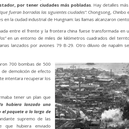
stador, por tener ciudades más pobladas
. Hay detalles más
“que fueran borradas las siguientes ciudades”
: Chongsong, Chinbo e
 en la ciudad industrial de Hungnam: las llamas alcanzaron cient
ada entre el frente y la frontera china fuese transformada en 
os”
en un entorno de miles de kilómetros cuadrados del territo
ias lanzados por aviones 79 B-29. Otro diluvio de napalm se
zaron 700 bombas de 500
 de demolición de efecto
te intentara recuperar los
irmaba tener un plan que
Yo hubiera lanzado una
el paquete a lo largo de
andante supremo de las
te que hubiera enviado