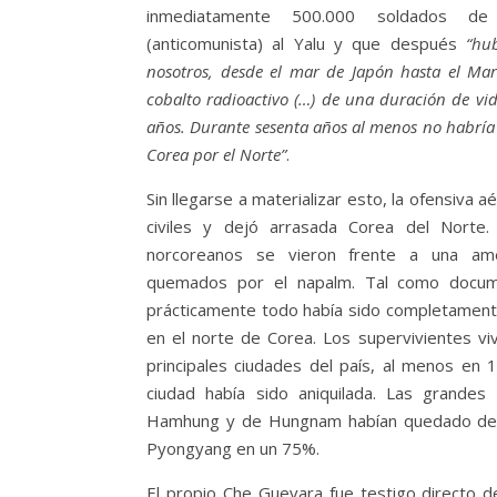
inmediatamente 500.000 soldados de 
(anticomunista) al Yalu y que después
“hu
nosotros, desde el mar de Japón hasta el Mar
cobalto radioactivo (…) de una duración de vid
años. Durante sesenta años al menos no habría 
Corea por el Norte”
.
Sin llegarse a materializar esto, la ofensiva 
civiles y dejó arrasada Corea del Norte.
norcoreanos se vieron frente a una am
quemados por el napalm. Tal como docu
prácticamente todo había sido completamente
en el norte de Corea. Los supervivientes vi
principales ciudades del país, al menos en 1
ciudad había sido aniquilada. Las grandes 
Hamhung y de Hungnam habían quedado des
Pyongyang en un 75%.
El propio Che Guevara fue testigo directo d