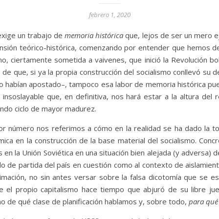
febrero 1, 2020
exige un trabajo de
memoria histórica
que, lejos de ser un mero e
nsión teórico-histórica, comenzando por entender que hemos de
smo, ciertamente sometida a vaivenes, que inició la Revolución 
e que, si ya la propia construcción del socialismo conllevó su
o habían apostado–, tampoco esa labor de memoria histórica pu
oslayable que, en definitiva, nos hará estar a la altura del r
gundo ciclo de mayor madurez.
ior número nos referimos a cómo en la realidad se ha dado la t
ómica en la construcción de la base material del socialismo. C
 en la Unión Soviética en una situación bien alejada (y adversa) 
ollo de partida del país en cuestión como al contexto de aislamien
mación, no sin antes versar sobre la falsa dicotomía que se e
ue el propio capitalismo hace tiempo que abjuró de su libre ju
sino de qué clase de planificación hablamos y, sobre todo,
para qué